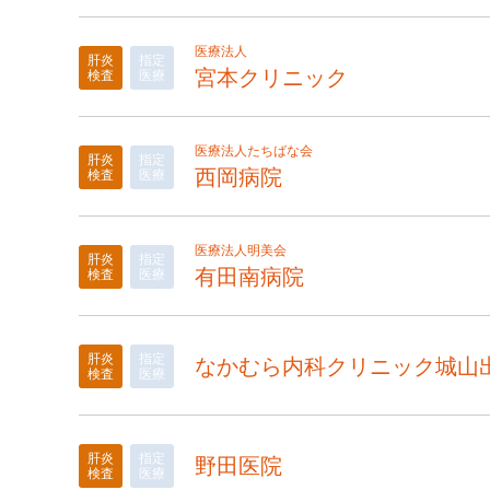
医療法人
肝炎
指定
宮本クリニック
検査
医療
医療法人たちばな会
肝炎
指定
西岡病院
検査
医療
医療法人明美会
肝炎
指定
有田南病院
検査
医療
肝炎
指定
なかむら内科クリニック城山
検査
医療
肝炎
指定
野田医院
検査
医療