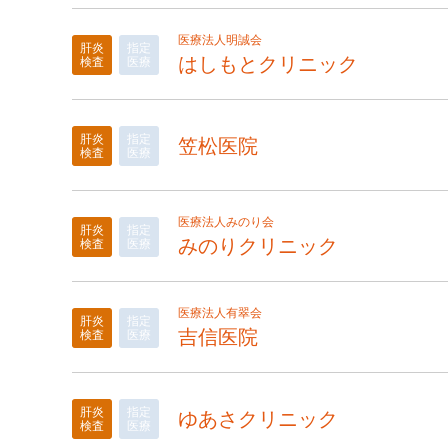
医療法人明誠会
肝炎
指定
はしもとクリニック
検査
医療
肝炎
指定
笠松医院
検査
医療
医療法人みのり会
肝炎
指定
みのりクリニック
検査
医療
医療法人有翠会
肝炎
指定
吉信医院
検査
医療
肝炎
指定
ゆあさクリニック
検査
医療