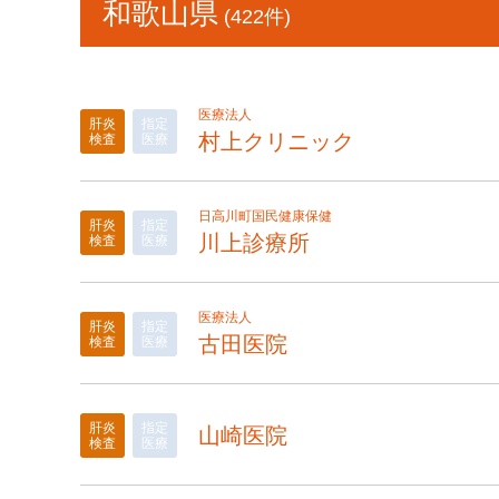
和歌山県
(422件)
医療法人
肝炎
指定
村上クリニック
検査
医療
日高川町国民健康保健
肝炎
指定
川上診療所
検査
医療
医療法人
肝炎
指定
古田医院
検査
医療
肝炎
指定
山崎医院
検査
医療