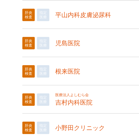
肝炎
指定
平山内科皮膚泌尿科
検査
医療
肝炎
指定
児島医院
検査
医療
肝炎
指定
根来医院
検査
医療
医療法人よしむら会
肝炎
指定
吉村内科医院
検査
医療
肝炎
指定
小野田クリニック
検査
医療