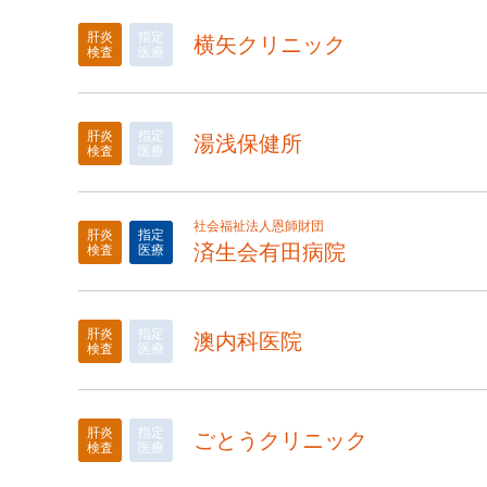
肝炎
指定
横矢クリニック
検査
医療
肝炎
指定
湯浅保健所
検査
医療
社会福祉法人恩師財団
肝炎
指定
済生会有田病院
検査
医療
肝炎
指定
澳内科医院
検査
医療
肝炎
指定
ごとうクリニック
検査
医療