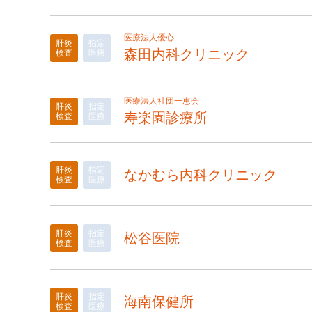
医療法人優心
肝炎
指定
森田内科クリニック
検査
医療
医療法人社団一恵会
肝炎
指定
寿楽園診療所
検査
医療
肝炎
指定
なかむら内科クリニック
検査
医療
肝炎
指定
松谷医院
検査
医療
肝炎
指定
海南保健所
検査
医療