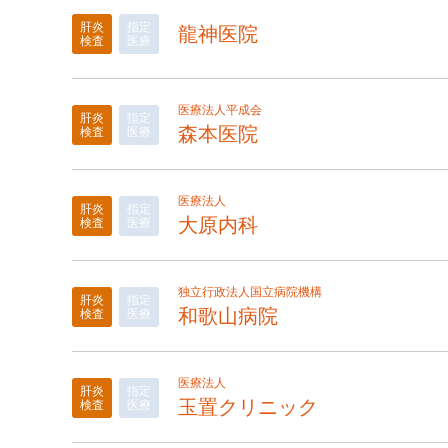
肝炎
指定
龍神医院
検査
医療
医療法人平成会
肝炎
指定
森本医院
検査
医療
医療法人
肝炎
指定
大原内科
検査
医療
独立行政法人国立病院機構
肝炎
指定
和歌山病院
検査
医療
医療法人
肝炎
指定
玉置クリニック
検査
医療