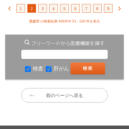
1
2
3
4
5
6
7
8
9
愛媛県 の検索結果 446件中 51 - 100 件を表示
フリーワードから医療機関を探す
検査
肝がん
前のページへ戻る