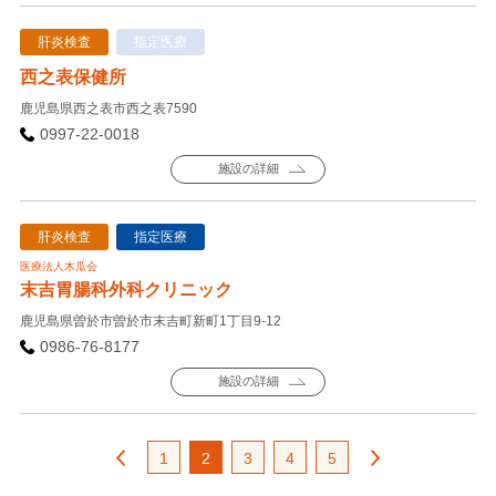
肝炎検査
指定医療
西之表保健所
鹿児島県西之表市西之表7590
0997-22-0018
施設の詳細
肝炎検査
指定医療
医療法人木瓜会
末吉胃腸科外科クリニック
鹿児島県曽於市曽於市末吉町新町1丁目9-12
0986-76-8177
施設の詳細
1
2
3
4
5