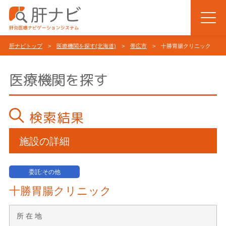
肝ナビトップ
>
医療機関を探す(北海道)
>
帯広市
> 十勝胃腸クリニック
医療機関を探す
検索結果
施設の詳細
委託:その他
十勝胃腸クリニック
所 在 地