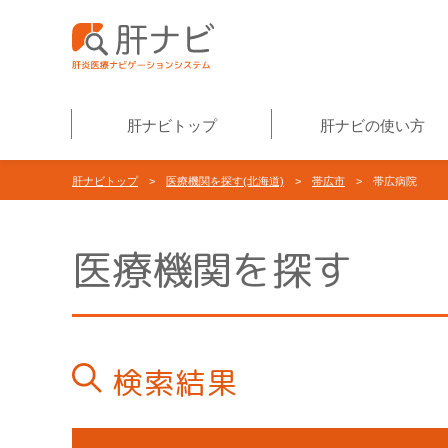
肝ナビトップ
肝ナビの使い方
肝ナビトップ
>
医療機関を探す(北海道)
>
帯広市
> 帯広病院
医療機関を探す
検索結果