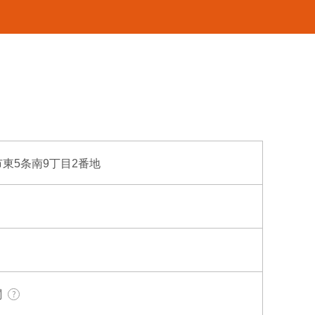
広市東5条南9丁目2番地
関