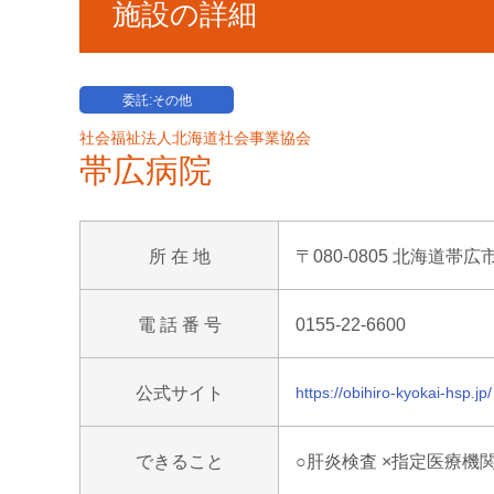
施設の詳細
委託:その他
社会福祉法人北海道社会事業協会
帯広病院
所 在 地
〒080-0805 北海道帯
電 話 番 号
0155-22-6600
公式サイト
https://obihiro-kyokai-hsp.jp/
できること
○肝炎検査 ×指定医療機