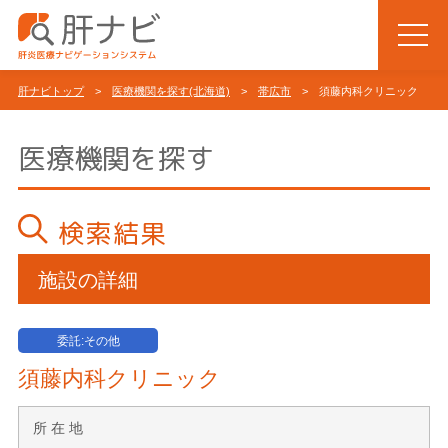
肝ナビトップ
>
医療機関を探す(北海道)
>
帯広市
> 須藤内科クリニック
医療機関を探す
検索結果
施設の詳細
委託:その他
須藤内科クリニック
所 在 地