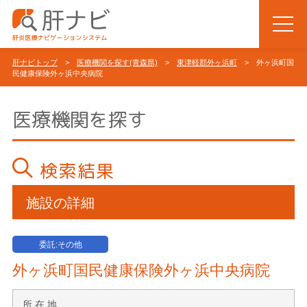
肝ナビトップ
>
医療機関を探す(青森県)
>
東津軽郡外ヶ浜町
> 外ヶ浜町国
民健康保険外ヶ浜中央病院
医療機関を探す
検索結果
施設の詳細
委託:その他
外ヶ浜町国民健康保険外ヶ浜中央病院
所 在 地