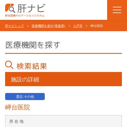
肝ナビトップ
>
医療機関を探す(青森県)
>
八戸市
> 岬台医院
医療機関を探す
検索結果
施設の詳細
委託:その他
岬台医院
所 在 地