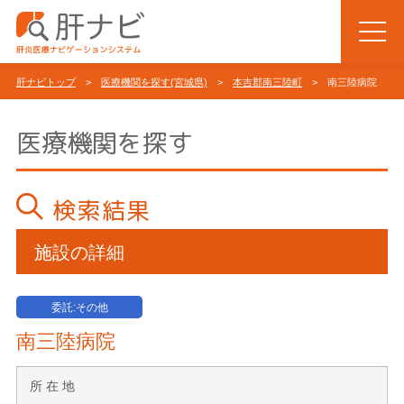
肝ナビトップ
>
医療機関を探す(宮城県)
>
本吉郡南三陸町
> 南三陸病院
医療機関を探す
検索結果
施設の詳細
委託:その他
南三陸病院
所 在 地