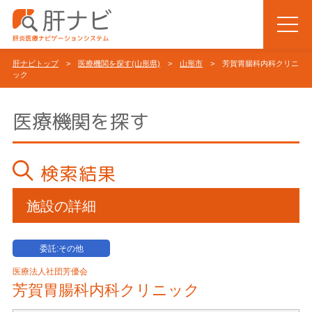
肝ナビトップ
>
医療機関を探す(山形県)
>
山形市
> 芳賀胃腸科内科クリニ
ック
医療機関を探す
検索結果
施設の詳細
委託:その他
医療法人社団芳優会
芳賀胃腸科内科クリニック