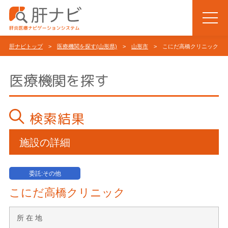
肝ナビトップ
>
医療機関を探す(山形県)
>
山形市
> こにだ高橋クリニック
医療機関を探す
検索結果
施設の詳細
委託:その他
こにだ高橋クリニック
所 在 地