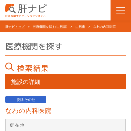
肝ナビトップ
>
医療機関を探す(山形県)
>
山形市
> なわの内科医院
医療機関を探す
検索結果
施設の詳細
委託:その他
なわの内科医院
所 在 地