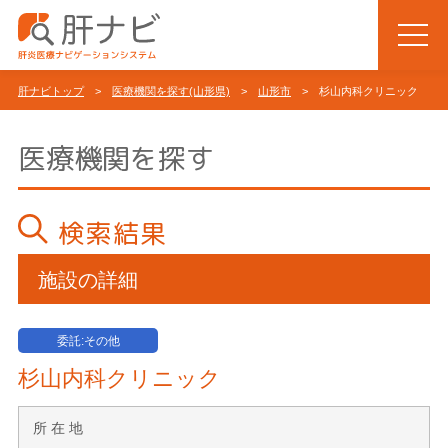
肝ナビトップ
>
医療機関を探す(山形県)
>
山形市
> 杉山内科クリニック
医療機関を探す
検索結果
施設の詳細
委託:その他
杉山内科クリニック
所 在 地