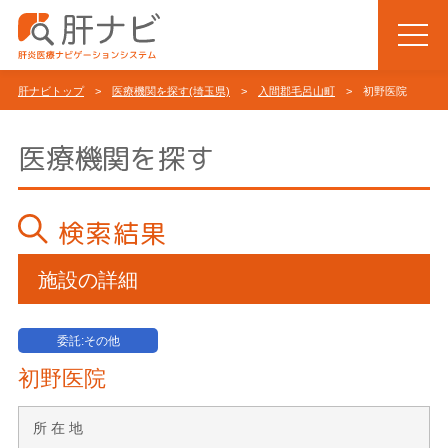
肝ナビトップ
>
医療機関を探す(埼玉県)
>
入間郡毛呂山町
> 初野医院
医療機関を探す
検索結果
施設の詳細
委託:その他
初野医院
所 在 地