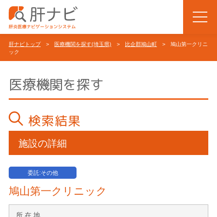
肝ナビトップ
>
医療機関を探す(埼玉県)
>
比企郡鳩山町
> 鳩山第一クリニ
ック
医療機関を探す
検索結果
施設の詳細
委託:その他
鳩山第一クリニック
所 在 地