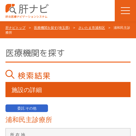
肝ナビトップ
>
医療機関を探す(埼玉県)
>
さいたま市浦和区
> 浦和民主診
療所
医療機関を探す
検索結果
施設の詳細
委託:その他
浦和民主診療所
所 在 地