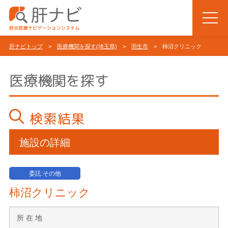
肝ナビトップ
>
医療機関を探す(埼玉県)
>
羽生市
> 柿沼クリニック
医療機関を探す
検索結果
施設の詳細
委託:その他
柿沼クリニック
所 在 地