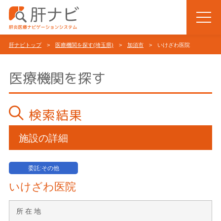
肝ナビトップ
>
医療機関を探す(埼玉県)
>
加須市
> いけざわ医院
医療機関を探す
検索結果
施設の詳細
委託:その他
いけざわ医院
所 在 地