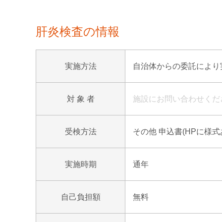
肝炎検査の情報
実施方法
自治体からの委託により実
対 象 者
施設にお問い合わせくだ
受検方法
その他 申込書(HPに様
実施時期
通年
自己負担額
無料