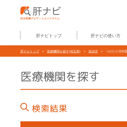
肝ナビトップ
肝ナビの使い方
肝ナビトップ
>
医療機関を探す(埼玉県)
>
加須市
> つのだ小児科
医療機関を探す
検索結果