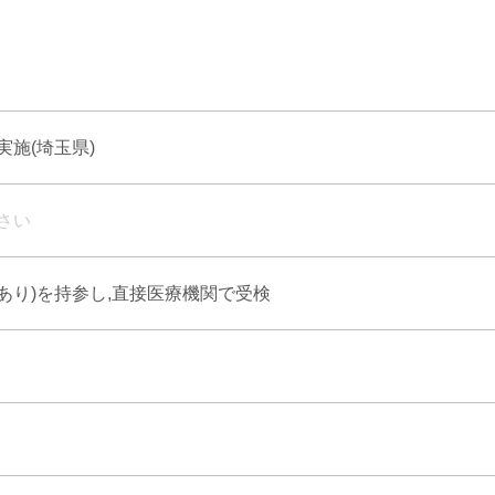
施(埼玉県)
さい
式あり)を持参し,直接医療機関で受検