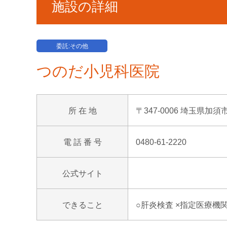
施設の詳細
委託:その他
つのだ小児科医院
所 在 地
〒347-0006 埼玉県加須
電 話 番 号
0480-61-2220
公式サイト
できること
○肝炎検査 ×指定医療機