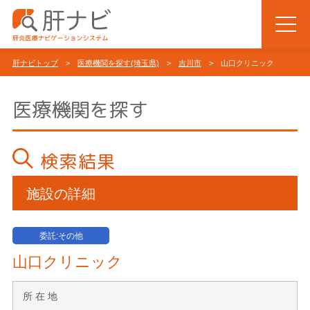
肝ナビトップ
>
医療機関を探す(埼玉県)
>
吉川市
> 山口クリニック
医療機関を探す
検索結果
施設の詳細
委託:その他
山口クリニック
所 在 地