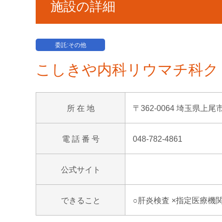
施設の詳細
委託:その他
こしきや内科リウマチ科ク
所 在 地
〒362-0064 埼玉県上尾
電 話 番 号
048-782-4861
公式サイト
できること
○肝炎検査 ×指定医療機