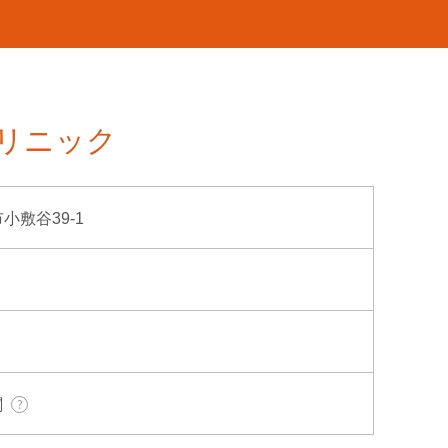
リニック
市小敷谷39-1
関