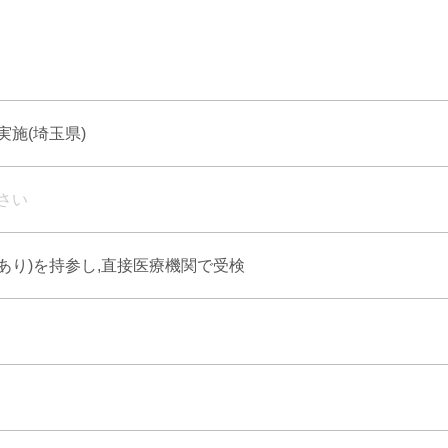
施(埼玉県)
さい
式あり)を持参し,直接医療機関で受検