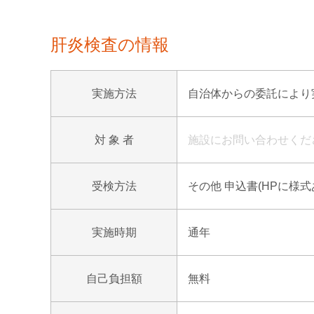
肝炎検査の情報
実施方法
自治体からの委託により実
対 象 者
施設にお問い合わせくだ
受検方法
その他 申込書(HPに様
実施時期
通年
自己負担額
無料