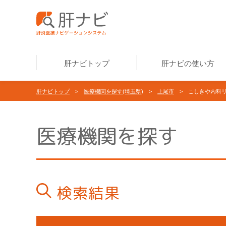
肝ナビトップ
肝ナビの使い方
肝ナビトップ
>
医療機関を探す(埼玉県)
>
上尾市
> こしきや内科リ
医療機関を探す
検索結果