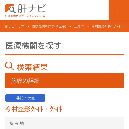
肝ナビトップ
>
医療機関を探す(埼玉県)
>
上尾市
> 今村整形外科・外科
医療機関を探す
検索結果
施設の詳細
委託:その他
今村整形外科・外科
所 在 地