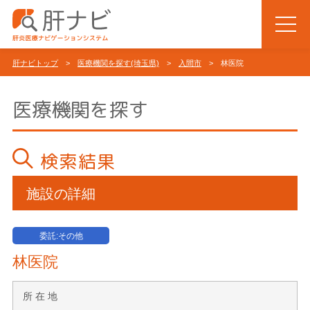
肝ナビトップ
>
医療機関を探す(埼玉県)
>
入間市
> 林医院
医療機関を探す
検索結果
施設の詳細
委託:その他
林医院
所 在 地