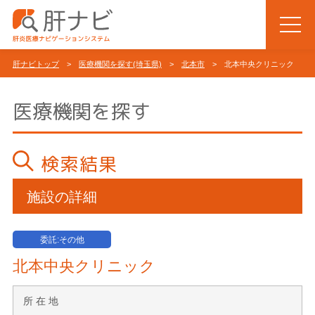
肝ナビトップ
>
医療機関を探す(埼玉県)
>
北本市
> 北本中央クリニック
医療機関を探す
検索結果
施設の詳細
委託:その他
北本中央クリニック
所 在 地