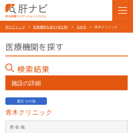
肝ナビトップ
>
医療機関を探す(埼玉県)
>
北本市
> 青木クリニック
医療機関を探す
検索結果
施設の詳細
委託:その他
青木クリニック
所 在 地