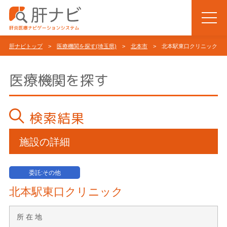
肝ナビトップ
>
医療機関を探す(埼玉県)
>
北本市
> 北本駅東口クリニック
医療機関を探す
検索結果
施設の詳細
委託:その他
北本駅東口クリニック
所 在 地