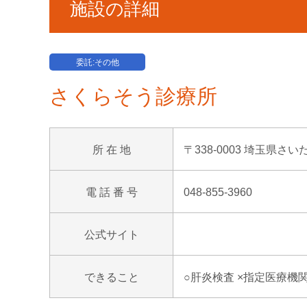
施設の詳細
委託:その他
さくらそう診療所
所 在 地
〒338-0003 埼玉県さい
電 話 番 号
048-855-3960
公式サイト
できること
○肝炎検査 ×指定医療機