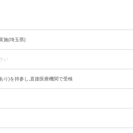
施(埼玉県)
さい
式あり)を持参し,直接医療機関で受検