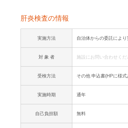
肝炎検査の情報
実施方法
自治体からの委託により実
対 象 者
施設にお問い合わせくだ
受検方法
その他 申込書(HPに様
実施時期
通年
自己負担額
無料