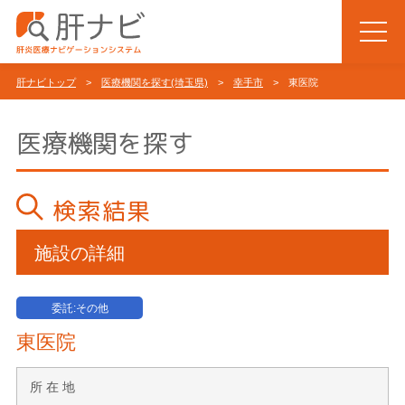
肝ナビトップ
>
医療機関を探す(埼玉県)
>
幸手市
> 東医院
医療機関を探す
検索結果
施設の詳細
委託:その他
東医院
所 在 地