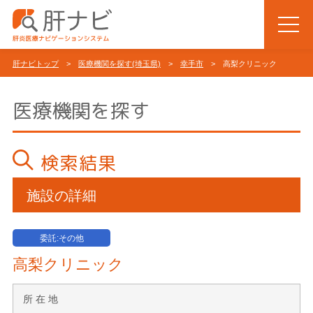
肝ナビトップ
>
医療機関を探す(埼玉県)
>
幸手市
> 高梨クリニック
医療機関を探す
検索結果
施設の詳細
委託:その他
高梨クリニック
所 在 地