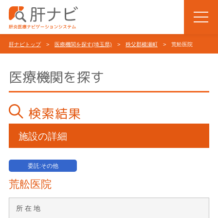
肝ナビトップ
>
医療機関を探す(埼玉県)
>
秩父郡横瀬町
> 荒舩医院
医療機関を探す
検索結果
施設の詳細
委託:その他
荒舩医院
所 在 地