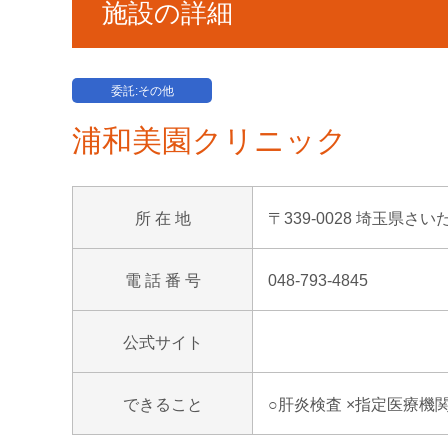
施設の詳細
委託:その他
浦和美園クリニック
所 在 地
〒339-0028 埼玉県さい
電 話 番 号
048-793-4845
公式サイト
できること
○肝炎検査 ×指定医療機