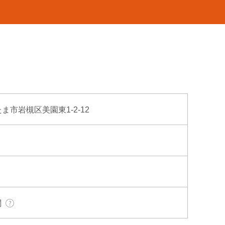
たま市岩槻区美園東1-2-12
関