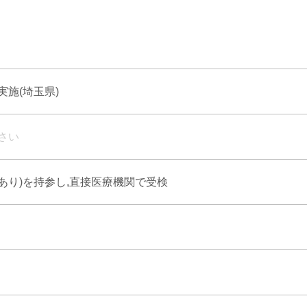
施(埼玉県)
さい
式あり)を持参し,直接医療機関で受検