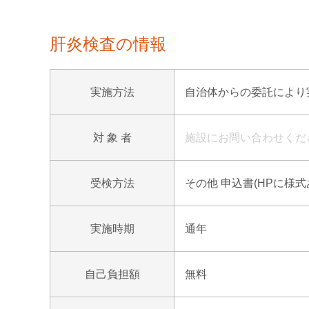
肝炎検査の情報
実施方法
自治体からの委託により実
対 象 者
施設にお問い合わせくだ
受検方法
その他 申込書(HPに様
実施時期
通年
自己負担額
無料