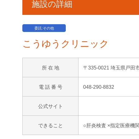
施設の詳細
委託:その他
こうゆうクリニック
所 在 地
〒335-0021 埼玉県戸田
電 話 番 号
048-290-8832
公式サイト
できること
○肝炎検査 ×指定医療機