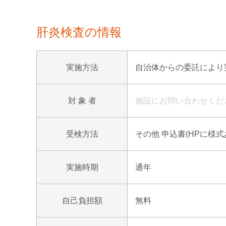
肝炎検査の情報
実施方法
自治体からの委託により実
対 象 者
施設にお問い合わせくだ
受検方法
その他 申込書(HPに様
実施時期
通年
自己負担額
無料