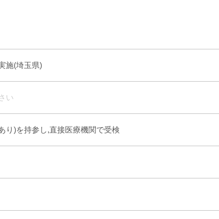
施(埼玉県)
さい
式あり)を持参し,直接医療機関で受検