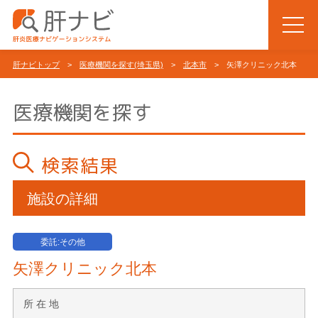
肝ナビトップ
>
医療機関を探す(埼玉県)
>
北本市
> 矢澤クリニック北本
医療機関を探す
検索結果
施設の詳細
委託:その他
矢澤クリニック北本
所 在 地