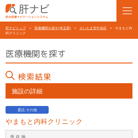
肝ナビトップ
>
医療機関を探す(埼玉県)
>
さいたま市中央区
> やまもと内
科クリニック
医療機関を探す
検索結果
施設の詳細
委託:その他
やまもと内科クリニック
所 在 地