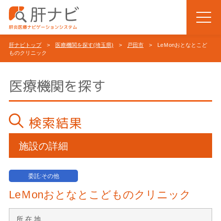
肝ナビトップ
>
医療機関を探す(埼玉県)
>
戸田市
> LeＭonおとなとこど
ものクリニック
医療機関を探す
検索結果
施設の詳細
委託:その他
LeＭonおとなとこどものクリニック
所 在 地