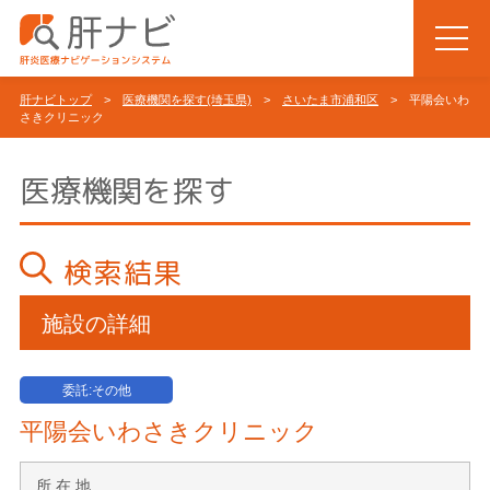
肝ナビトップ
>
医療機関を探す(埼玉県)
>
さいたま市浦和区
> 平陽会いわ
さきクリニック
医療機関を探す
検索結果
施設の詳細
委託:その他
平陽会いわさきクリニック
所 在 地