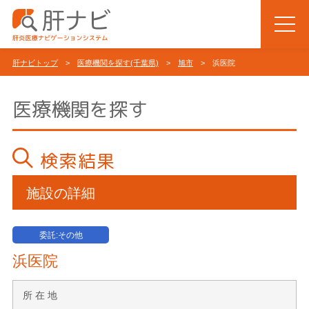
肝ナビトップ
>
医療機関を探す(千葉県)
>
旭市
> 浜医院
医療機関を探す
検索結果
施設の詳細
委託:その他
浜医院
所 在 地