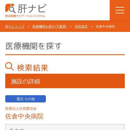
肝ナビトップ
>
医療機関を探す(千葉県)
>
四街道市
> 佐倉中央病院
医療機関を探す
検索結果
施設の詳細
委託:その他
医療法人社団愛信会
佐倉中央病院