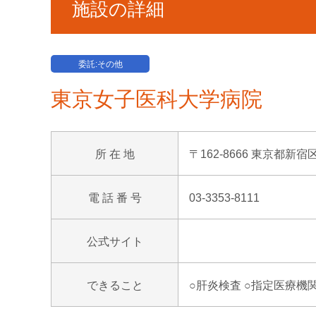
施設の詳細
委託:その他
東京女子医科大学病院
所 在 地
〒162-8666 東京都新宿
電 話 番 号
03-3353-8111
公式サイト
できること
○肝炎検査 ○指定医療機