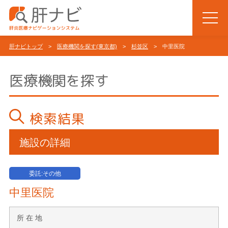
肝ナビトップ
>
医療機関を探す(東京都)
>
杉並区
> 中里医院
医療機関を探す
検索結果
施設の詳細
委託:その他
中里医院
所 在 地