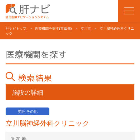
肝ナビトップ
>
医療機関を探す(東京都)
>
立川市
> 立川脳神経外科クリニ
ック
医療機関を探す
検索結果
施設の詳細
委託:その他
立川脳神経外科クリニック
所 在 地