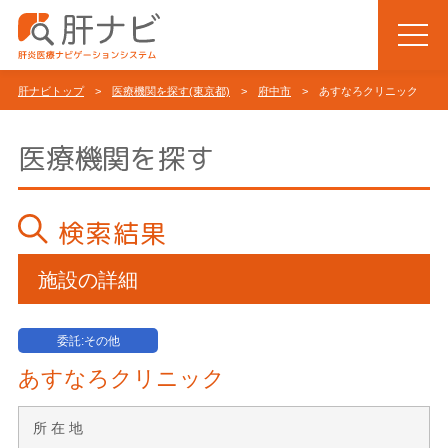
肝ナビトップ
>
医療機関を探す(東京都)
>
府中市
> あすなろクリニック
医療機関を探す
検索結果
施設の詳細
委託:その他
あすなろクリニック
所 在 地