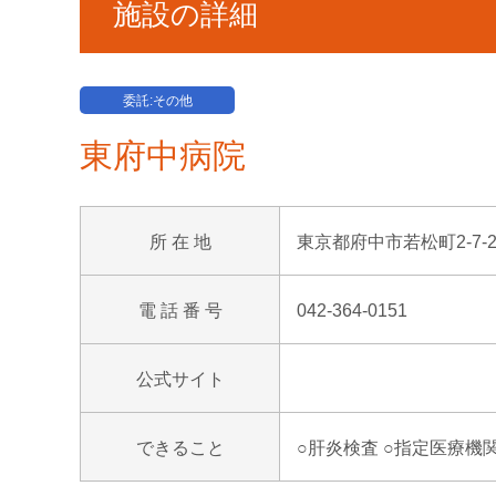
施設の詳細
委託:その他
東府中病院
所 在 地
東京都府中市若松町2-7-2
電 話 番 号
042-364-0151
公式サイト
できること
○肝炎検査 ○指定医療機