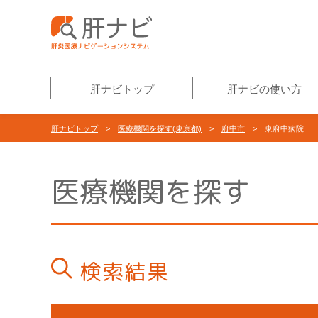
肝ナビトップ
肝ナビの使い方
肝ナビトップ
>
医療機関を探す(東京都)
>
府中市
> 東府中病院
医療機関を探す
検索結果