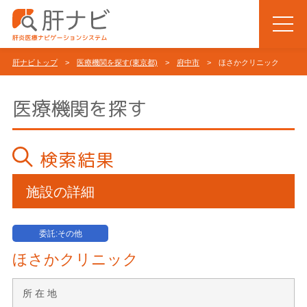
肝ナビトップ
>
医療機関を探す(東京都)
>
府中市
> ほさかクリニック
医療機関を探す
検索結果
施設の詳細
委託:その他
ほさかクリニック
所 在 地