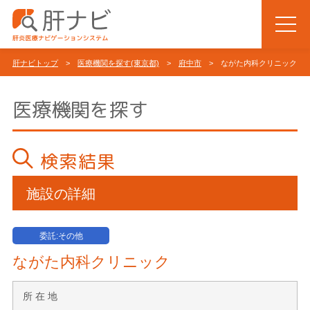
肝ナビトップ
>
医療機関を探す(東京都)
>
府中市
> ながた内科クリニック
医療機関を探す
検索結果
施設の詳細
委託:その他
ながた内科クリニック
所 在 地