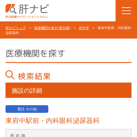
肝ナビトップ
>
医療機関を探す(東京都)
>
府中市
> 東府中駅前・内科眼科
泌尿器科
医療機関を探す
検索結果
施設の詳細
委託:その他
東府中駅前・内科眼科泌尿器科
所 在 地