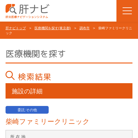
肝ナビトップ
>
医療機関を探す(東京都)
>
調布市
> 柴崎ファミリークリニ
ック
医療機関を探す
検索結果
施設の詳細
委託:その他
柴崎ファミリークリニック
所 在 地