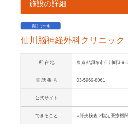
施設の詳細
委託:その他
仙川脳神経外科クリニック
所 在 地
東京都調布市仙川町3-9-
電 話 番 号
03-5969-8061
公式サイト
できること
○肝炎検査 ×指定医療機