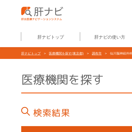
肝ナビトップ
肝ナビの使い方
肝ナビトップ
>
医療機関を探す(東京都)
>
調布市
> 仙川脳神経外科
医療機関を探す
検索結果