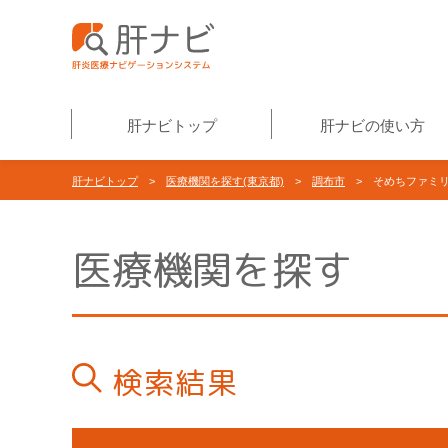
肝ナビトップ
肝ナビの使い方
肝ナビトップ
>
医療機関を探す(東京都)
>
調布市
> そめちファミリ
医療機関を探す
検索結果