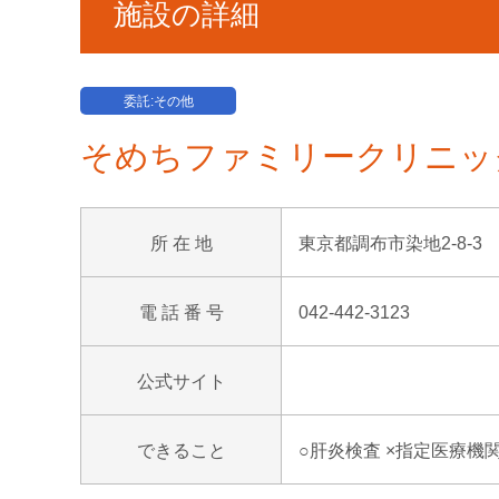
施設の詳細
委託:その他
そめちファミリークリニッ
所 在 地
東京都調布市染地2-8-3
電 話 番 号
042-442-3123
公式サイト
できること
○肝炎検査 ×指定医療機