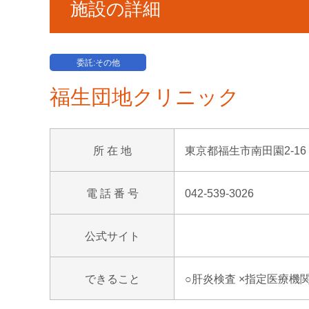
施設の詳細
委託:その他
福生団地クリニック
所 在 地
東京都福生市南田園2-16 
電 話 番 号
042-539-3026
公式サイト
できること
○肝炎検査 ×指定医療機