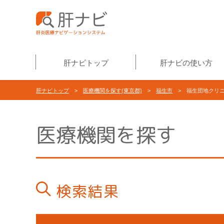
肝ナビトップ
肝ナビの使い方
肝ナビトップ
>
医療機関を探す(東京都)
>
福生市
> 福生団地クリ
医療機関を探す
検索結果